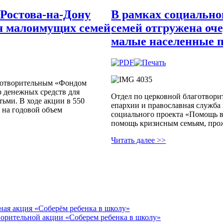
 Ростова-на-Дону
В рамках социально
ля малоимущих семей
семей отгружена оч
малые населенные 
аготворительным «Фондом
р денежных средств для
Отдел по церковной благотвори
ьми. В ходе акции в 550
епархии и православная служ
 на годовой объем
социального проекта «Помощь в
помощь кризисным семьям, про
Читать далее >>
ьная акция «Соберём ребенка в школу»
орительной акции «Соберем ребенка в школу»