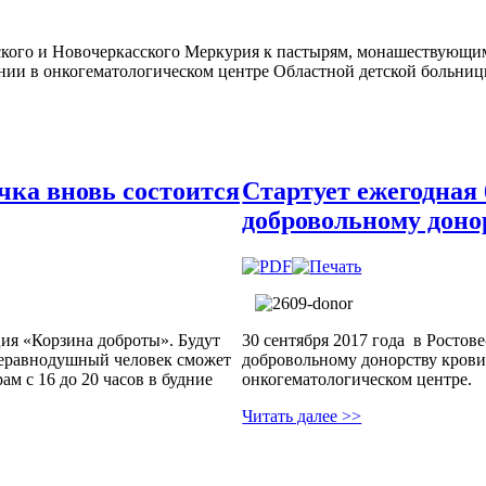
го и Новочеркасского Меркурия к пастырям, монашествующим,
ении в онкогематологическом центре Областной детской больни
очка вновь состоится
Стартует ежегодная
добровольному донор
ция «Корзина доброты». Будут
30 сентября 2017 года в Ростов
 неравнодушный человек сможет
добровольному донорству крови 
м с 16 до 20 часов в будние
онкогематологическом центре.
Читать далее >>