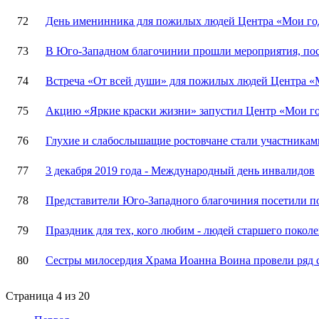
72
День именинника для пожилых людей Центра «Мои год
73
В Юго-Западном благочинии прошли мероприятия, по
74
Встреча «От всей души» для пожилых людей Центра «
75
Акцию «Яркие краски жизни» запустил Центр «Мои го
76
Глухие и слабослышащие ростовчане стали участника
77
3 декабря 2019 года - Международный день инвалидов
78
Представители Юго-Западного благочиния посетили
79
Праздник для тех, кого любим - людей старшего покол
80
Cестры милосердия Храма Иоанна Воина провели ряд
Страница 4 из 20