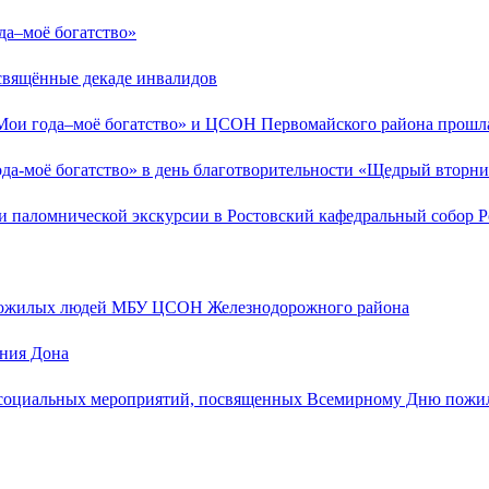
а–моё богатство»
свящённые декаде инвалидов
Мои года–моё богатство» и ЦСОН Первомайского района прошла
да-моё богатство» в день благотворительности «Щедрый вторн
ми паломнической экскурсии в Ростовский кафедральный собор 
 пожилых людей МБУ ЦСОН Железнодорожного района
ения Дона
 социальных мероприятий, посвященных Всемирному Дню пожил