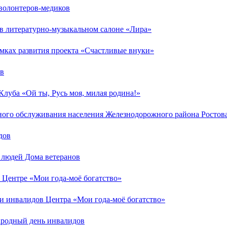
 волонтеров-медиков
в литературно-музыкальном салоне «Лира»
амках развития проекта «Счастливые внуки»
ов
луба «Ой ты, Русь моя, милая родина!»
ного обслуживания населения Железнодорожного района Ростов
дов
 людей Дома ветеранов
 Центре «Мои года-моё богатство»
и инвалидов Центра «Мои года-моё богатство»
ародный день инвалидов