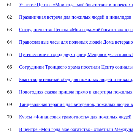
61
Участие Центра «Мои года–моё богатство» в проектах
62
Праздничная встреча для пожилых людей и инвалидов 
63
Сотрудничество Центра «Мои года-моё богатство» в р
64
Православные часы для пожилых людей Дома ветеран
65
Путешествие в город двух цариц Мещовск участников К
66
Сотрудники Троицкого храма посетили Центр социаль
67
Благотворительный обед для пожилых людей и инвали
68
Новогодняя сказка пришла прямо в квартиры пожилых
69
Танцевальная терапия для ветеранов, пожилых людей в
70
Курсы «Финансовая грамотность» для пожилых людей 
71
В центре «Мои года-моё богатство» отметили Междун