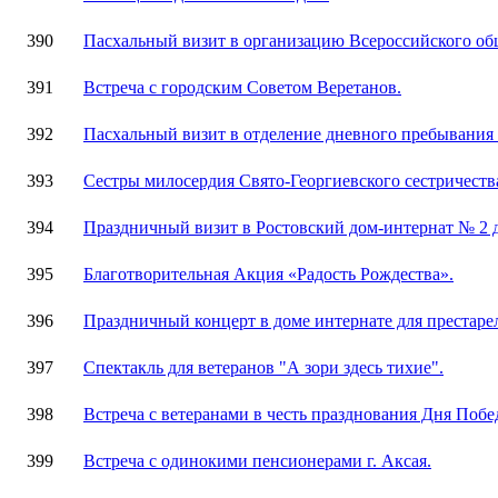
390
Пасхальный визит в организацию Всероссийского об
391
Встреча с городским Советом Веретанов.
392
Пасхальный визит в отделение дневного пребывания
393
Сестры милосердия Свято-Георгиевского сестричеств
394
Праздничный визит в Ростовский дом-интернат № 2 д
395
Благотворительная Акция «Радость Рождества».
396
Праздничный концерт в доме интернате для престаре
397
Спектакль для ветеранов "А зори здесь тихие".
398
Встреча с ветеранами в честь празднования Дня Побе
399
Встреча с одинокими пенсионерами г. Аксая.