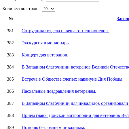
Количество строк:
№
Загол
381
Сотрудники отдела навещают пенсионеров.
382
Экскурсия в монастырь.
383
Концерт для ветеранов.
384
В Западном благочинии ветеранов Великой Отечеств
385
Встреча в Обществе слепых накануне Дня Победы.
386
Пасхальные поздравления ветеранам.
387
В Западном благочинии для инвалидов организовали 
388
Прием главы Донской митрополии для ветеранов Ве
389
Помощь бездомным инвалидам.