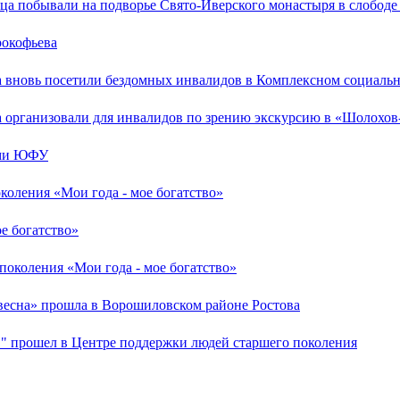
а побывали на подворье Свято-Иверского монастыря в слободе
рокофьева
а вновь посетили бездомных инвалидов в Комплексном социаль
а организовали для инвалидов по зрению экскурсию в «Шолохо
ами ЮФУ
коления «Мои года - мое богатство»
е богатство»
поколения «Мои года - мое богатство»
весна» прошла в Ворошиловском районе Ростова
!" прошел в Центре поддержки людей старшего поколения