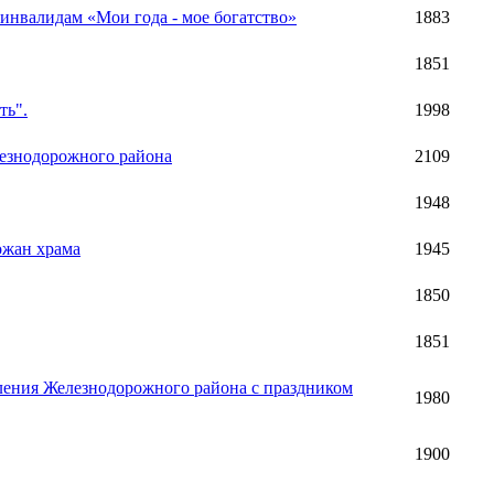
нвалидам «Мои года - мое богатство»
1883
1851
ть".
1998
лезнодорожного района
2109
1948
ожан храма
1945
1850
1851
ления Железнодорожного района с праздником
1980
1900