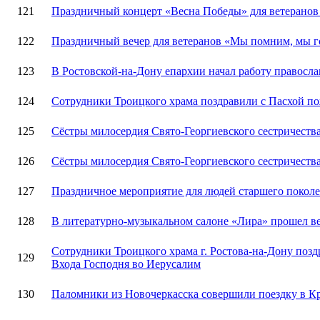
121
Праздничный концерт «Весна Победы» для ветеранов
122
Праздничный вечер для ветеранов «Мы помним, мы 
123
В Ростовской-на-Дону епархии начал работу правосл
124
Сотрудники Троицкого храма поздравили с Пасхой п
125
Сёстры милосердия Свято-Георгиевского сестричеств
126
Сёстры милосердия Свято-Георгиевского сестричеств
127
Праздничное мероприятие для людей старшего покол
128
В литературно-музыкальном салоне «Лира» прошел в
Сотрудники Троицкого храма г. Ростова-на-Дону по
129
Входа Господня во Иерусалим
130
Паломники из Новочеркасска совершили поездку в К