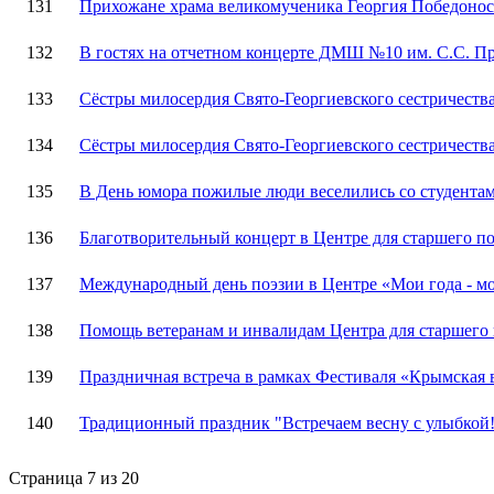
131
Прихожане храма великомученика Георгия Победоносц
132
В гостях на отчетном концерте ДМШ №10 им. С.С. П
133
Сёстры милосердия Свято-Георгиевского сестричеств
134
Сёстры милосердия Свято-Георгиевского сестричеств
135
В День юмора пожилые люди веселились со студент
136
Благотворительный концерт в Центре для старшего по
137
Международный день поэзии в Центре «Мои года - мо
138
Помощь ветеранам и инвалидам Центра для старшего 
139
Праздничная встреча в рамках Фестиваля «Крымская 
140
Традиционный праздник "Встречаем весну с улыбкой
Страница 7 из 20