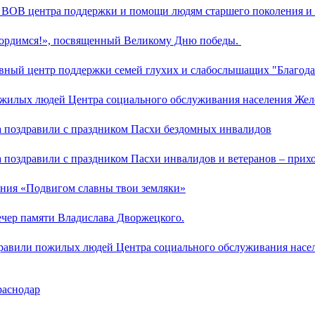
 ВОВ центра поддержки и помощи людям старшего поколения и и
гордимся!», посвященный Великому Дню победы.
авный центр поддержки семей глухих и слабослышащих "Благода
ожилых людей Центра социального обслуживания населения Же
а поздравили с праздником Пасхи бездомных инвалидов
а поздравили с праздником Пасхи инвалидов и ветеранов – прих
ения «Подвигом славны твои земляки»
ечер памяти Владислава Дворжецкого.
здравили пожилых людей Центра социального обслуживания насе
раснодар