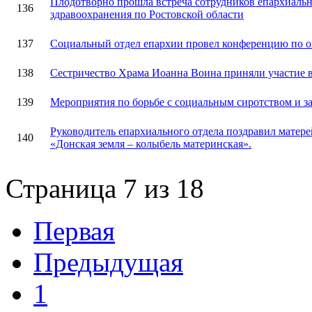
Плодотворно прошла встреча сотрудников епархиальн
136
здравоохранения по Ростовской области
137
Социальный отдел епархии провел конференцию по 
138
Сестричество Храма Иоанна Воина приняли участие 
139
Мероприятия по борьбе с социальным сиротством и за
Руководитель епархиального отдела поздравил матер
140
«Донская земля – колыбель материнская».
Страница 7 из 18
Первая
Предыдущая
1