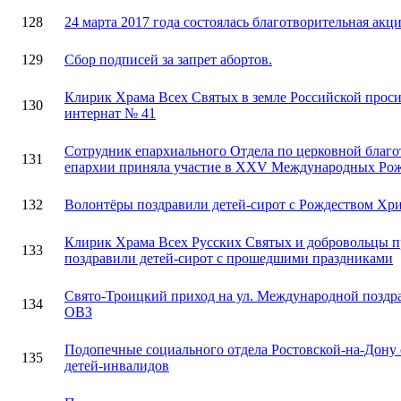
128
24 марта 2017 года состоялась благотворительная ак
129
Сбор подписей за запрет абортов.
Клирик Храма Всех Святых в земле Российской проси
130
интернат № 41
Сотрудник епархиального Отдела по церковной благ
131
епархии приняла участие в XXV Международных Рожд
132
Волонтёры поздравили детей-сирот с Рождеством Хр
Клирик Храма Всех Русских Святых и добровольцы 
133
поздравили детей-сирот с прошедшими праздниками
Свято-Троицкий приход на ул. Международной поздр
134
ОВЗ
Подопечные социального отдела Ростовской-на-Дону
135
детей-инвалидов