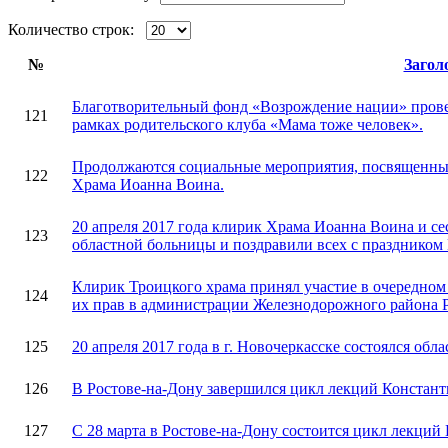
Количество строк:
№
Загол
Благотворительный фонд «Возрождение нации» прове
121
рамках родительского клуба «Мама тоже человек».
Продолжаются социальные мероприятия, посвященны
122
Храма Иоанна Воина.
20 апреля 2017 года клирик Храма Иоанна Воина и с
123
областной больницы и поздравили всех с праздником
Клирик Троицкого храма принял участие в очередном
124
их прав в администрации Железнодорожного района 
125
20 апреля 2017 года в г. Новочеркасске состоялся обл
126
В Ростове-на-Дону завершился цикл лекций Константи
127
С 28 марта в Ростове-на-Дону состоится цикл лекций 