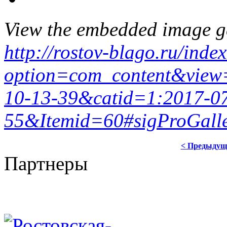
View the embedded image ga
http://rostov-blago.ru/inde
option=com_content&view
10-13-39&catid=1:2017-07
55&Itemid=60#sigProGall
< Предыдущ
Партнеры