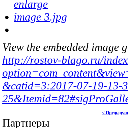
View the embedded image ga
http://rostov-blago.ru/inde
option=com_content&view=
&catid=3:2017-07-19-13-3
25&Itemid=82#sigProGall
< Предыдущ
Партнеры