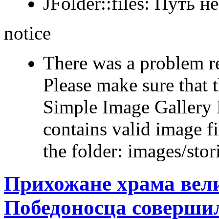
JFolder::files: Путь 
notice
There was a problem r
Please make sure that t
Simple Image Gallery P
contains valid image fi
the folder: images/sto
Прихожане храма вел
Победоносца соверши